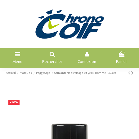
0
Menu
Rechercher
Connexion
Panier
Accueil
Marques
Peggy Sage
Soin anti rides visage et yeux Homme 430360
-10%