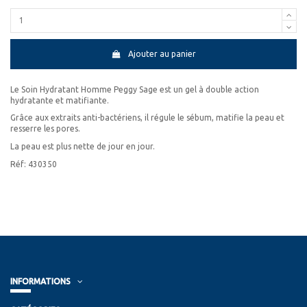
Ajouter au panier
Le Soin Hydratant Homme Peggy Sage est un gel à double action
hydratante et matifiante.
Grâce aux extraits anti-bactériens, il régule le sébum, matifie la peau et
resserre les pores.
La peau est plus nette de jour en jour.
Réf: 430350
INFORMATIONS