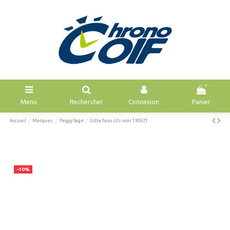
0
Menu
Rechercher
Connexion
Panier
Accueil
Marques
Peggy Sage
Colle faux cils noir 130921
-10%