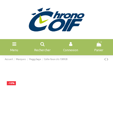
0
Menu
Rechercher
Connexion
Panier
Accueil
Marques
Peggy Sage
Colle faux cils 130920
-10%