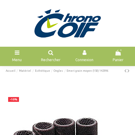
0
Menu
Rechercher
Connexion
Panier
Accueil
Matériel
Esthétique
Ongles
Emeri grain moyen (150) 142996
-10%