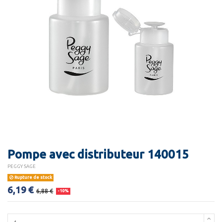
Pompe avec distributeur 140015
PEGGY SAGE
Rupture de stock
6,19 €
6,88 €
-10%