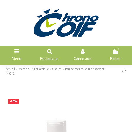
0
Menu
Rechercher
Connexion
Panier
Accueil
Matériel
Esthétique
Ongles
Pompe menda pour dissolvant
140012
-10%