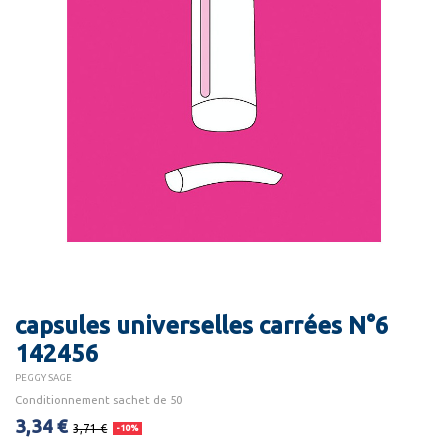
capsules universelles carrées N°6
142456
PEGGY SAGE
Conditionnement sachet de 50
3,34 €
3,71 €
-10%