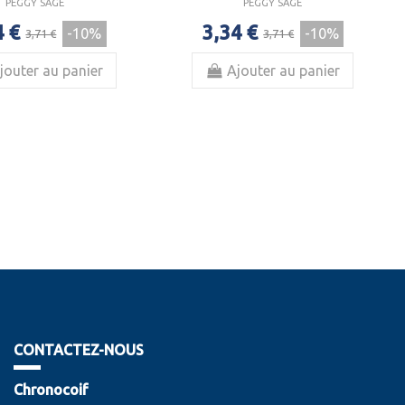
PEGGY SAGE
PEGGY SAGE
4 €
3,34 €
-10%
-10%
3,71 €
3,71 €
jouter au panier
Ajouter au panier
CONTACTEZ-NOUS
Chronocoif