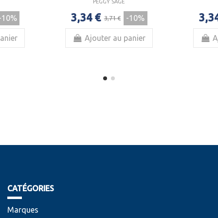
PEGGY SAGE
3,34 €
3,3
-10%
-10%
3,71 €
anier
Ajouter au panier
A
CATÉGORIES
Marques