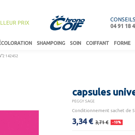
CONSEIL
ILLEUR PRIX
04 91 18 
ÉCOLORATION
SHAMPOING
SOIN
COIFFANT
FORME
 N°2 142452
capsules univ
PEGGY SAGE
Conditionnement sachet de 
3,34 €
3,71 €
-10%