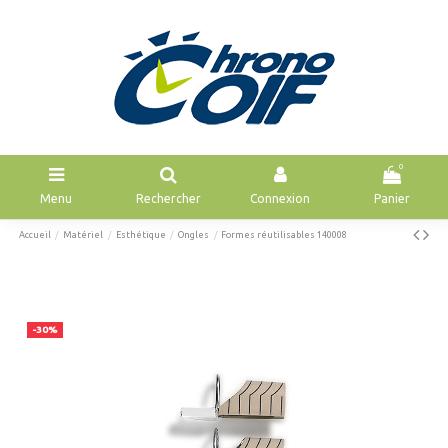
0
Menu
Rechercher
Connexion
Panier
Accueil
Matériel
Esthétique
Ongles
Formes réutilisables 140008
-30%