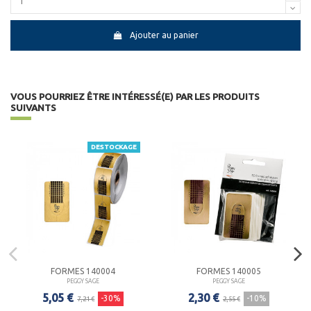
Ajouter au panier
VOUS POURRIEZ ÊTRE INTÉRESSÉ(E) PAR LES PRODUITS
SUIVANTS
DESTOCKAGE
FORMES 140004
FORMES 140005
PEGGY SAGE
PEGGY SAGE
5,05 €
2,30 €
-30%
-10%
7,21 €
2,55 €