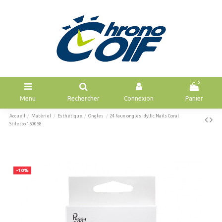
0
Menu
Rechercher
Connexion
Panier
Accueil
Matériel
Esthétique
Ongles
24 faux ongles Idyllic Nails Coral
Stiletto 150058
-10%