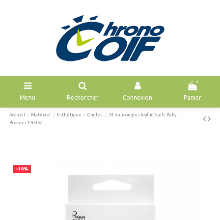
0
Menu
Rechercher
Connexion
Panier
Accueil
Matériel
Esthétique
Ongles
24 faux ongles Idyllic Nails Baby
Boomer 150057
-10%