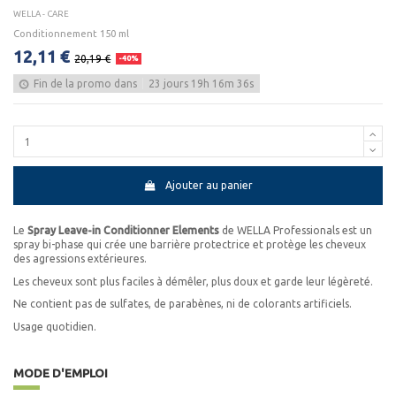
WELLA - CARE
Conditionnement 150 ml
12,11 €
20,19 €
-40%
Fin de la promo dans
23
jours
19
h
16
m
36
s
Ajouter au panier
Le
Spray Leave-in Conditionner Elements
de WELLA Professionals est un
spray bi-phase qui crée une barrière protectrice et protège les cheveux
des agressions extérieures.
Les cheveux sont plus faciles à démêler, plus doux et garde leur légèreté.
Ne contient pas de sulfates, de parabènes, ni de colorants artificiels.
Usage quotidien.
MODE D'EMPLOI