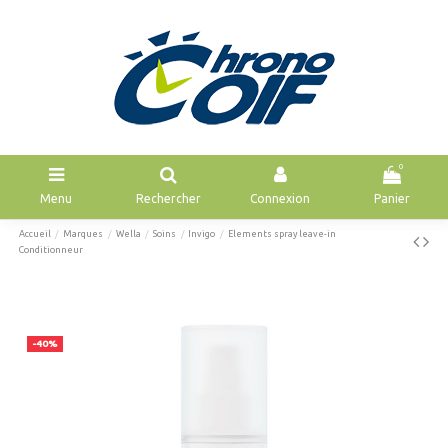
0
Menu
Rechercher
Connexion
Panier
Accueil
Marques
Wella
Soins
Invigo
Elements spray leave-in
Conditionneur
-40%