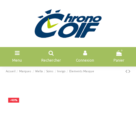
0
Menu
Rechercher
Connexion
Panier
Accueil
Marques
Wella
Soins
Invigo
Elements Masque
-40%