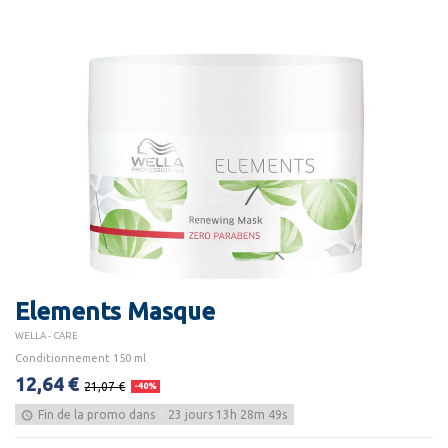
Elements Masque
WELLA - CARE
Conditionnement 150 ml
12,64 €
21,07 €
-40%
Fin de la promo dans
23
jours
13
h
28
m
49
s