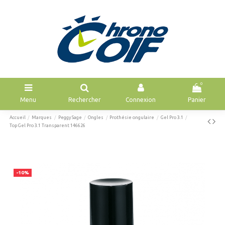
0
Menu
Rechercher
Connexion
Panier
Accueil
Marques
Peggy Sage
Ongles
Prothésie ongulaire
Gel Pro 3.1
Top Gel Pro 3.1 Transparent 146626
-10%