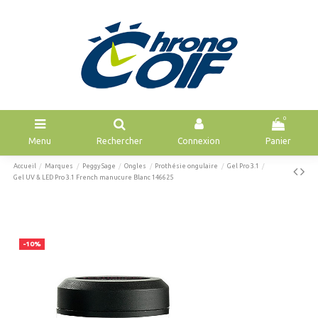
0
Menu
Rechercher
Connexion
Panier
Accueil
Marques
Peggy Sage
Ongles
Prothésie ongulaire
Gel Pro 3.1
Gel UV & LED Pro 3.1 French manucure Blanc 146625
-10%