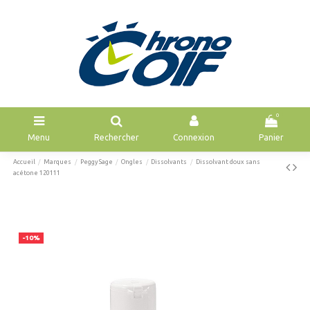
0
Menu
Rechercher
Connexion
Panier
Accueil
Marques
Peggy Sage
Ongles
Dissolvants
Dissolvant doux sans
acétone 120111
-10%