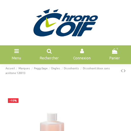
0
Menu
Rechercher
Connexion
Panier
Accueil
Marques
Peggy Sage
Ongles
Dissolvants
Dissolvant doux sans
acétone 120013
-10%