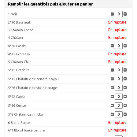
Remplir les quantités puis ajouter au panier
1 Noir
En rupture
2*10 Bleu nuit
En rupture
3 Châtain Foncé
En rupture
4 Châtain
4*20 Cassis
En rupture
4*35 Expresso
En rupture
5 Châtain Clair
5*11 Graphite
5*15 Châtain clair cendré acajou
5*26 Châtain clair violine rouge
5*42 Cajou
5*66 Cerise
5*8 Châtain clair moka
En rupture
6 Blond Foncé
En rupture
6*1 Blond foncé cendré