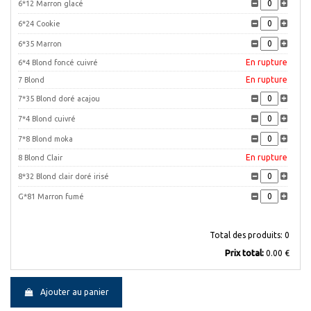
6*12 Marron glacé
6*24 Cookie
6*35 Marron
En rupture
6*4 Blond foncé cuivré
En rupture
7 Blond
7*35 Blond doré acajou
7*4 Blond cuivré
7*8 Blond moka
En rupture
8 Blond Clair
8*32 Blond clair doré irisé
G*81 Marron fumé
Total des produits:
0
Prix ​​total:
0.00 €
Ajouter au panier