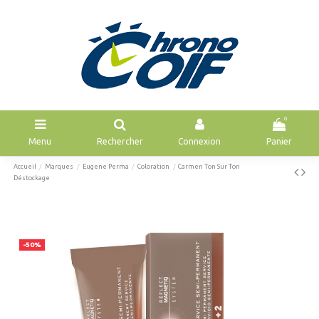
0
Menu
Rechercher
Connexion
Panier
Accueil
Marques
Eugene Perma
Coloration
Carmen Ton Sur Ton
Déstockage
-50%