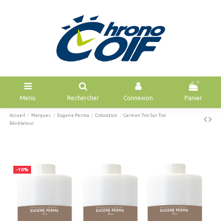
0
Menu
Rechercher
Connexion
Panier
Accueil
Marques
Eugene Perma
Coloration
Carmen Ton Sur Ton
Révélateur
-10%