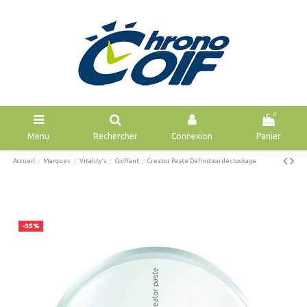
0
Menu
Rechercher
Connexion
Panier
Accueil
Marques
Vitality's
Coiffant
Creator Paste Definition déstockage
-35%