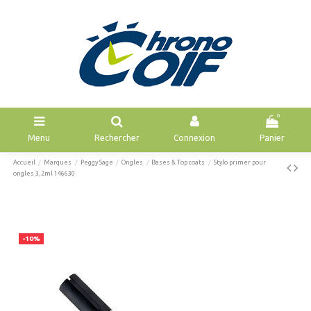
0
Menu
Rechercher
Connexion
Panier
Accueil
Marques
Peggy Sage
Ongles
Bases & Top coats
Stylo primer pour
ongles 3,2ml 146630
-10%