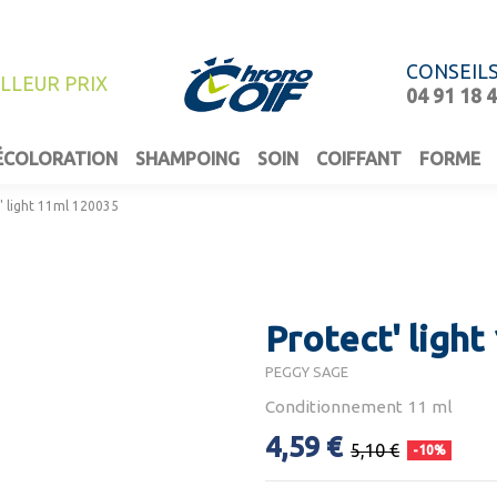
CONSEIL
ILLEUR PRIX
04 91 18 
ÉCOLORATION
SHAMPOING
SOIN
COIFFANT
FORME
' light 11ml 120035
Protect' ligh
PEGGY SAGE
Conditionnement 11 ml
4,59 €
5,10 €
-10%