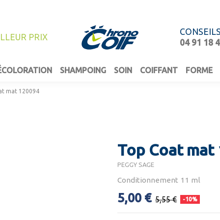
CONSEIL
ILLEUR PRIX
04 91 18 
ÉCOLORATION
SHAMPOING
SOIN
COIFFANT
FORME
at mat 120094
Top Coat mat
PEGGY SAGE
Conditionnement 11 ml
5,00 €
5,55 €
-10%