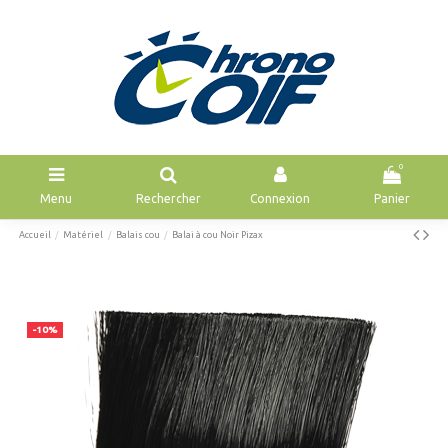
0
Menu
Rechercher
Connexion
Panier
Accueil
Matériel
Balais cou
Balai à cou Noir Pizax
-10%