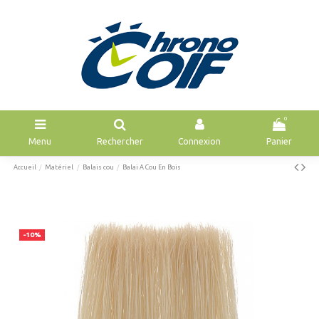
0
Menu
Rechercher
Connexion
Panier
Accueil
Matériel
Balais cou
Balai A Cou En Bois
-10%