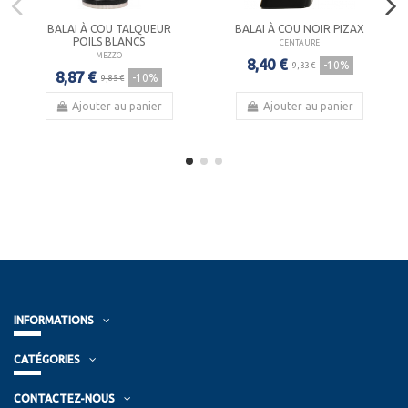
BALAI À COU TALQUEUR
BALAI À COU NOIR PIZAX
POILS BLANCS
CENTAURE
MEZZO
8,40 €
-10%
9,33 €
8,87 €
-10%
9,85 €
Ajouter au panier
Ajouter au panier
INFORMATIONS
CATÉGORIES
CONTACTEZ-NOUS