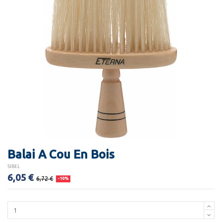
Balai A Cou En Bois
SIBEL
6,05 €
6,72 €
-10%