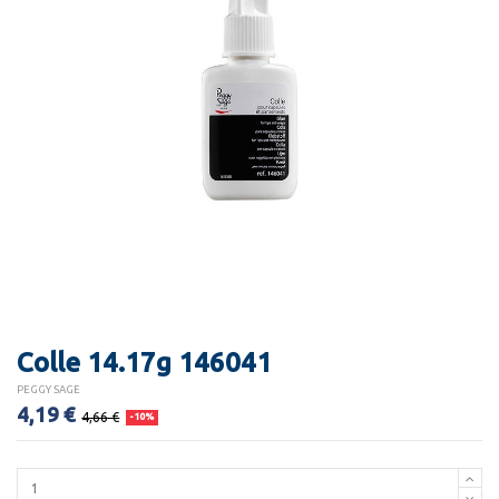
Colle 14.17g 146041
PEGGY SAGE
4,19 €
4,66 €
-10%