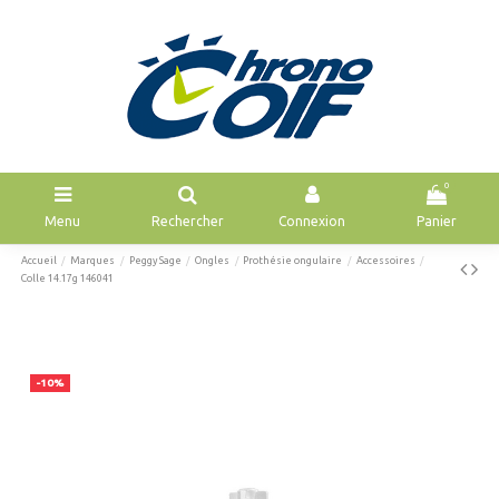
0
Menu
Rechercher
Connexion
Panier
Accueil
Marques
Peggy Sage
Ongles
Prothésie ongulaire
Accessoires
Colle 14.17g 146041
-10%