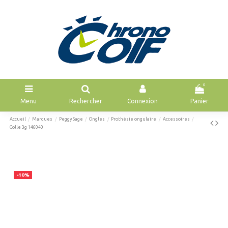
0
Menu
Rechercher
Connexion
Panier
Accueil
Marques
Peggy Sage
Ongles
Prothésie ongulaire
Accessoires
Colle 3g 146040
-10%