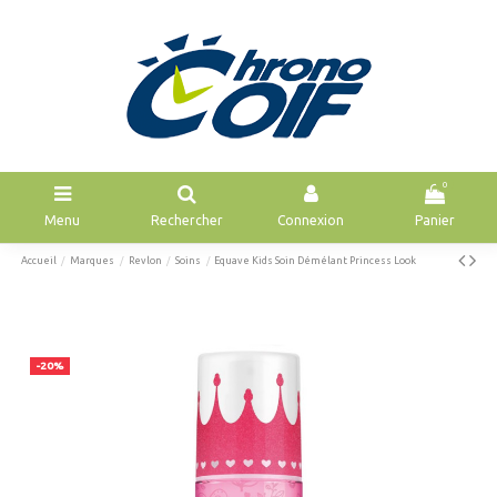
0
Menu
Rechercher
Connexion
Panier
Accueil
Marques
Revlon
Soins
Equave Kids Soin Démélant Princess Look
-20%