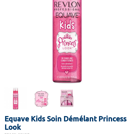
Equave Kids Soin Démélant Princess
Look