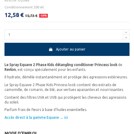
REVLON - EQUAVE
Conditionnement 200 ml
12,58 €
15,73 €
-20%
Ajouter au panier
Le Spray Equave 2 Phase Kids détangling conditioner Princess look
de
Revlon
, est conçu spécialement pour les enfants.
Il hydrate, démêle instantanément et protège des agressions extérieures.
Le Spray Equave 2 Phase Kids Princess look contient des extraits de
camomille, de romarin, de blé, aux vertues apaisantes et nourrissantes.
Contient des filtres UVA et UVB qui protègent les cheveux des agressions
du soleil.
Parfum frais de fleurs à base d'huiles essentielles.
Accès direct à la gamme Equave → ici
MODE D'EMPLOI