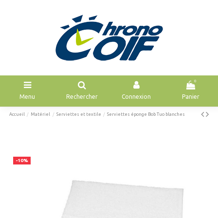
0
Menu
Rechercher
Connexion
Panier
Accueil
Matériel
Serviettes et textile
Serviettes éponge Bob Tuo blanches
-10%