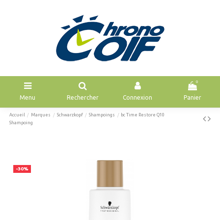
0
Menu
Rechercher
Connexion
Panier
Accueil
Marques
Schwarzkopf
Shampoings
bc Time Restore Q10
Shampoing
-30%