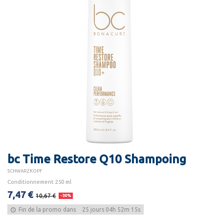
bc Time Restore Q10 Shampoing
SCHWARZKOPF
Conditionnement 250 ml
7,47 €
10,67 €
-30%
Fin de la promo dans
25
jours
04
h
52
m
15
s