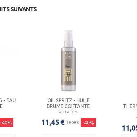
UITS SUIVANTS
 - EAU
OIL SPRITZ - HUILE
GE
BRUME COIFFANTE
THER
WELLA - EIMI
11,45 €
-40%
-40%
19,09 €
11,0