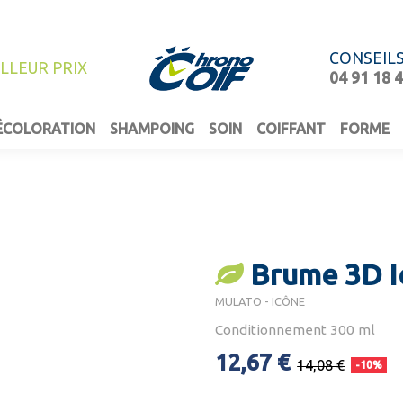
CONSEIL
ILLEUR PRIX
04 91 18 
ÉCOLORATION
SHAMPOING
SOIN
COIFFANT
FORME
Brume 3D I
MULATO - ICÔNE
Conditionnement 300 ml
12,67 €
14,08 €
-10%