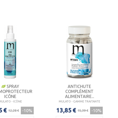
SPRAY
ANTICHUTE
MOPROTECTEUR
COMPLÉMENT
ICÔNE
ALIMENTAIRE...
MULATO - ICÔNE
MULATO - GAMME TRAITANTE
5 €
13,85 €
-10%
-10%
12,28 €
15,39 €