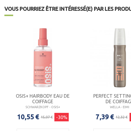
VOUS POURRIEZ ÊTRE INTÉRESSÉ(E) PAR LES PROD
OSIS+ HAIRBODY EAU DE
PERFECT SETTING
COIFFAGE
DE COIFFA
SCHWARZKOPF - OSIS+
WELLA - EIMI
10,55 €
7,39 €
-30%
15,07 €
12,32 €