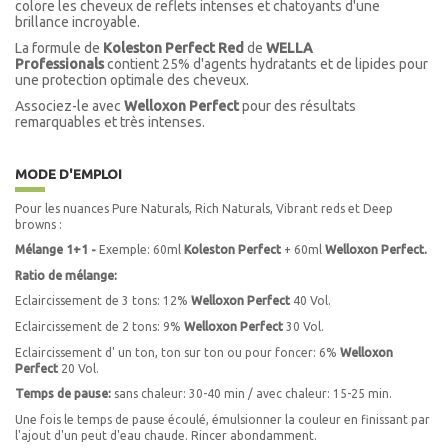
colore les cheveux de reflets intenses et chatoyants d'une
brillance incroyable.
La formule de
Koleston Perfect Red
de
WELLA
Professionals
contient 25% d'agents hydratants et de lipides pour
une protection optimale des cheveux.
Associez-le avec
Welloxon Perfect
pour des résultats
remarquables et très intenses.
MODE D'EMPLOI
Pour les nuances Pure Naturals, Rich Naturals, Vibrant reds et Deep
browns :
Mélange
1+1 -
Exemple: 60ml
Koleston Perfect
+ 60ml
Welloxon Perfect.
Ratio de mélange:
Eclaircissement de 3 tons: 12%
Welloxon Perfect
40 Vol.
Eclaircissement de 2 tons: 9%
Welloxon Perfect
30 Vol.
Eclaircissement d' un ton, ton sur ton ou pour foncer: 6%
Welloxon
Perfect
20 Vol.
Temps de pause:
sans chaleur: 30-40 min / avec chaleur: 15-25 min.
Une fois le temps de pause écoulé, émulsionner la couleur en finissant par
l'ajout d'un peut d'eau chaude. Rincer abondamment.