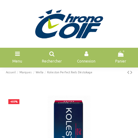
0
Menu
Rechercher
Connexion
Panier
Accueil
Marques
Wella
Koleston Perfect Reds Déstokage
-60%