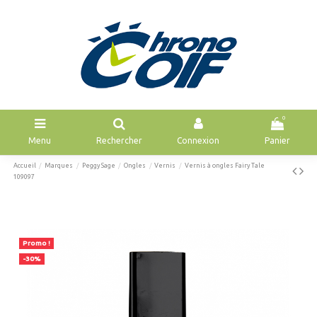
0
Menu
Rechercher
Connexion
Panier
Accueil
Marques
Peggy Sage
Ongles
Vernis
Vernis à ongles Fairy Tale
109097
Promo !
-30%