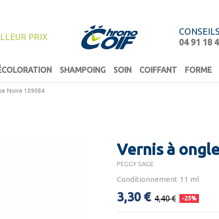
CONSEIL
ILLEUR PRIX
04 91 18 
ÉCOLORATION
SHAMPOING
SOIN
COIFFANT
FORME
ipe Noire 109084
Vernis à ongl
PEGGY SAGE
Conditionnement 11 ml
3,30 €
4,40 €
-25%