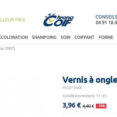
CONSEIL
ILLEUR PRIX
04 91 18 
ÉCOLORATION
SHAMPOING
SOIN
COIFFANT
FORME
ocus 109073
Vernis à ongl
PEGGY SAGE
Conditionnement 11 ml
3,96 €
4,40 €
-10%