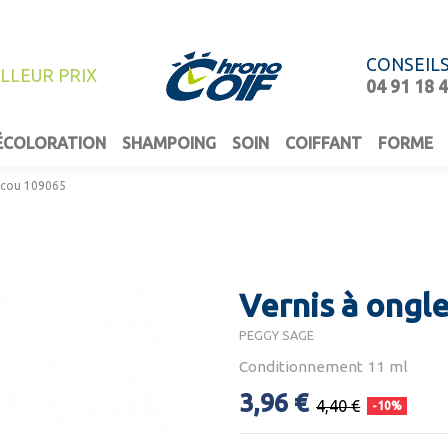
CONSEIL
ILLEUR PRIX
04 91 18 
ÉCOLORATION
SHAMPOING
SOIN
COIFFANT
FORME
scou 109065
Vernis à ongl
PEGGY SAGE
Conditionnement 11 ml
3,96 €
4,40 €
-10%