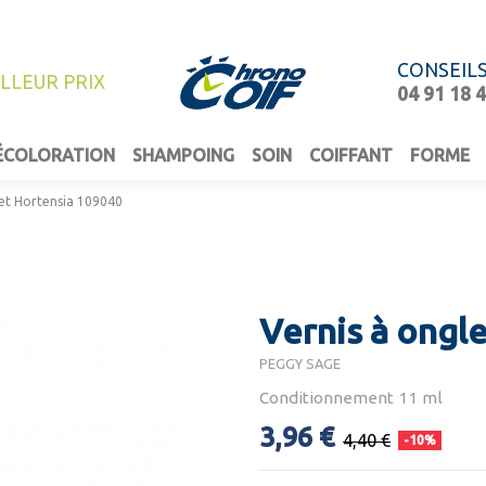
CONSEIL
ILLEUR PRIX
04 91 18 
ÉCOLORATION
SHAMPOING
SOIN
COIFFANT
FORME
eet Hortensia 109040
Vernis à ongl
PEGGY SAGE
Conditionnement 11 ml
3,96 €
4,40 €
-10%