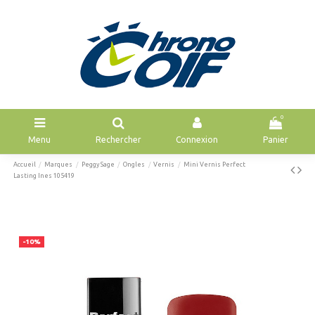
0
Menu
Rechercher
Connexion
Panier
Accueil
Marques
Peggy Sage
Ongles
Vernis
Mini Vernis Perfect
Lasting Ines 105419
-10%