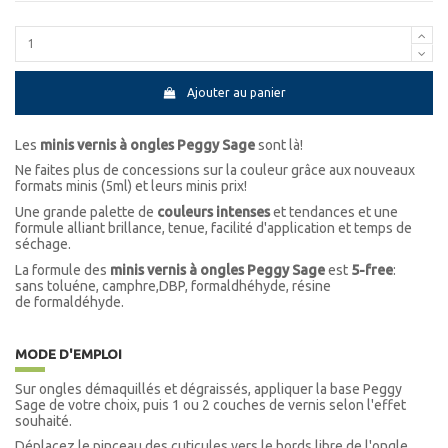
Ajouter au panier
Les
minis vernis à ongles Peggy Sage
sont là!
Ne faites plus de concessions sur la couleur grâce aux nouveaux
formats minis (5ml) et leurs minis prix!
Une grande palette de
couleurs intenses
et tendances et une
formule alliant brillance, tenue, facilité d'application et temps de
séchage.
La formule des
minis vernis à ongles Peggy Sage
est
5-free
:
sans toluéne, camphre,DBP, formaldhéhyde, résine
de formaldéhyde.
MODE D'EMPLOI
Sur ongles démaquillés et dégraissés, appliquer la base Peggy
Sage de votre choix, puis 1 ou 2 couches de vernis selon l'effet
souhaité.
Déplacez le pinceau des cuticules vers le bords libre de l'ongle.