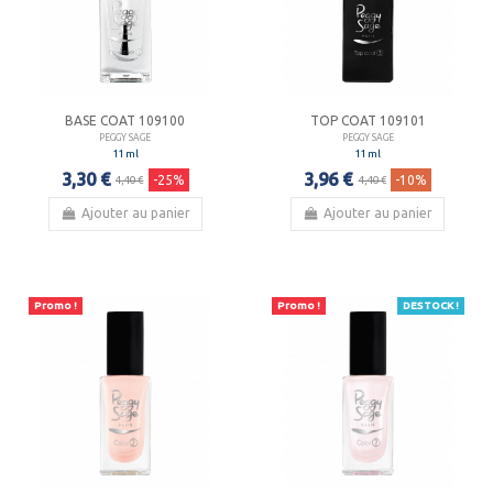
BASE COAT 109100
TOP COAT 109101
PEGGY SAGE
PEGGY SAGE
11 ml
11 ml
3,30 €
3,96 €
-25%
-10%
4,40 €
4,40 €
Ajouter au panier
Ajouter au panier
Promo !
Promo !
DESTOCK !