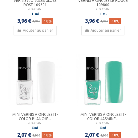
VERNIS À ONGLES GLOSS
VERNIS À ONGLES LE ROUGE
ROSE 109601
109800
PEGGY SAGE
PEGGY SAGE
11 ml
11 ml
3,96 €
3,96 €
-10%
-10%
4,40 €
4,40 €
Ajouter au panier
Ajouter au panier
MINI VERNIS À ONGLES IT-
MINI VERNIS À ONGLES IT-
COLOR BLANCHE...
COLOR JASMINE...
PEGGY SAGE
PEGGY SAGE
5 ml
5 ml
2,07 €
2,07 €
-10%
-10%
2,30 €
2,30 €