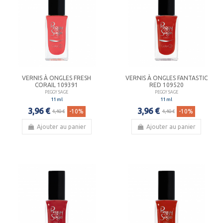
VERNIS À ONGLES FRESH
VERNIS À ONGLES FANTASTIC
CORAIL 109391
RED 109520
PEGGY SAGE
PEGGY SAGE
11 ml
11 ml
3,96 €
3,96 €
-10%
-10%
4,40 €
4,40 €
Ajouter au panier
Ajouter au panier