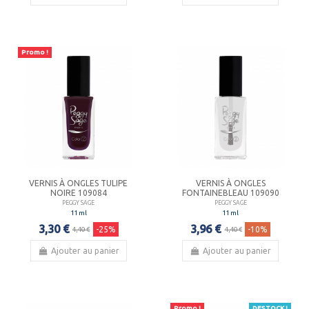
Promo !
VERNIS À ONGLES TULIPE
VERNIS À ONGLES
NOIRE 109084
FONTAINEBLEAU 109090
PEGGY SAGE
PEGGY SAGE
11 ml
11 ml
3,30 €
3,96 €
-25%
-10%
4,40 €
4,40 €
Ajouter au panier
Ajouter au panier
Promo !
DESTOCK !