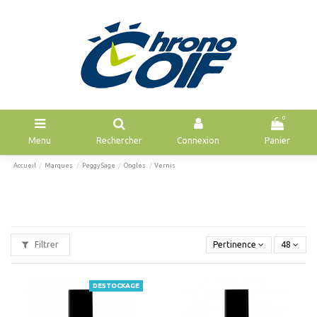
0
Menu
Rechercher
Connexion
Panier
Accueil
Marques
Peggy Sage
Ongles
Vernis
Filtrer
Pertinence
48
DESTOCKAGE