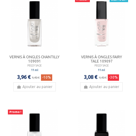
VERNIS À ONGLES CHANTILLY
VERNIS À ONGLES FAIRY
109091
TALE 109097
PEGGY SAGE
PEGGY SAGE
11 ml
11 ml
3,96 €
3,08 €
-10%
-30%
4,40 €
4,40 €
Ajouter au panier
Ajouter au panier
Promo !