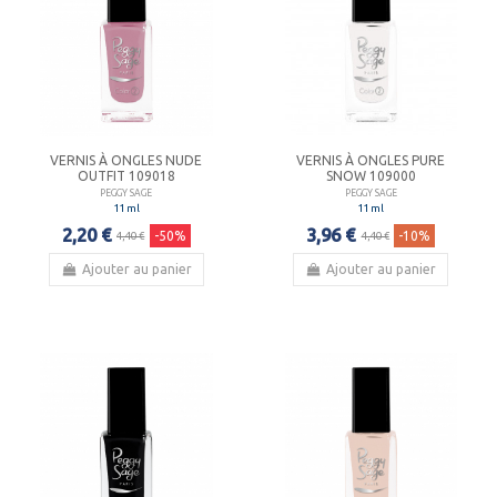
VERNIS À ONGLES NUDE
VERNIS À ONGLES PURE
OUTFIT 109018
SNOW 109000
PEGGY SAGE
PEGGY SAGE
11 ml
11 ml
2,20 €
3,96 €
-50%
-10%
4,40 €
4,40 €
Ajouter au panier
Ajouter au panier