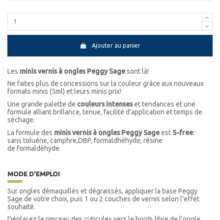
Ajouter au panier
Les
minis vernis à ongles Peggy Sage
sont là!
Ne faites plus de concessions sur la couleur grâce aux nouveaux
formats minis (5ml) et leurs minis prix!
Une grande palette de
couleurs intenses
et tendances et une
formule alliant brillance, tenue, facilité d'application et temps de
séchage.
La formule des
minis vernis à ongles Peggy Sage
est
5-free
:
sans toluéne, camphre,DBP, formaldhéhyde, résine
de formaldéhyde.
MODE D'EMPLOI
Sur ongles démaquillés et dégraissés, appliquer la base Peggy
Sage de votre choix, puis 1 ou 2 couches de vernis selon l'effet
souhaité.
Déplacez le pinceau des cuticules vers le bords libre de l'ongle.