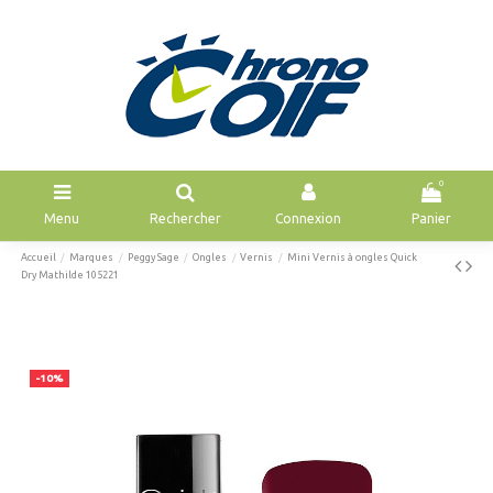
0
Menu
Rechercher
Connexion
Panier
Accueil
Marques
Peggy Sage
Ongles
Vernis
Mini Vernis à ongles Quick
Dry Mathilde 105221
-10%