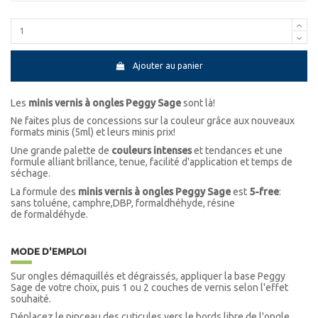
Ajouter au panier
Les
minis vernis à ongles Peggy Sage
sont là!
Ne faites plus de concessions sur la couleur grâce aux nouveaux
formats minis (5ml) et leurs minis prix!
Une grande palette de
couleurs intenses
et tendances et une
formule alliant brillance, tenue, facilité d'application et temps de
séchage.
La formule des
minis vernis à ongles Peggy Sage
est
5-free
:
sans toluéne, camphre,DBP, formaldhéhyde, résine
de formaldéhyde.
MODE D'EMPLOI
Sur ongles démaquillés et dégraissés, appliquer la base Peggy
Sage de votre choix, puis 1 ou 2 couches de vernis selon l'effet
souhaité.
Déplacez le pinceau des cuticules vers le bords libre de l'ongle.