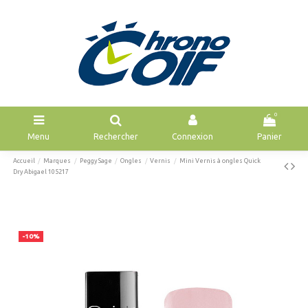
0
Menu
Rechercher
Connexion
Panier
Accueil
Marques
Peggy Sage
Ongles
Vernis
Mini Vernis à ongles Quick
Dry Abigael 105217
-10%