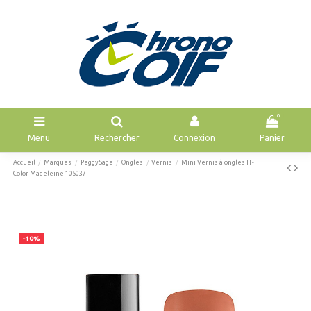
0
Menu
Rechercher
Connexion
Panier
Accueil
Marques
Peggy Sage
Ongles
Vernis
Mini Vernis à ongles IT-
Color Madeleine 105037
-10%