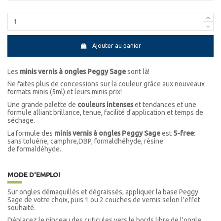
Ajouter au panier
Les
minis vernis à ongles Peggy Sage
sont là!
Ne faites plus de concessions sur la couleur grâce aux nouveaux
formats minis (5ml) et leurs minis prix!
Une grande palette de
couleurs intenses
et tendances et une
formule alliant brillance, tenue, facilité d'application et temps de
séchage.
La formule des
minis vernis à ongles Peggy Sage
est
5-free
:
sans toluéne, camphre,DBP, formaldhéhyde, résine
de formaldéhyde.
MODE D'EMPLOI
Sur ongles démaquillés et dégraissés, appliquer la base Peggy
Sage de votre choix, puis 1 ou 2 couches de vernis selon l'effet
souhaité.
Déplacez le pinceau des cuticules vers le bords libre de l'ongle.