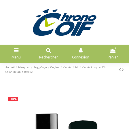
0
Menu
Rechercher
Connexion
Panier
Accueil
Marques
Peggy Sage
Ongles
Vernis
Mini Vernis à ongles IT-
Color Mélanie 105022
-10%