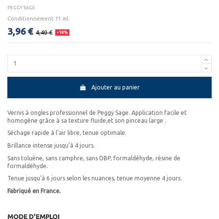
PEGGY SAGE
Conditionnement 11 ml
3,96 €
4,40 €
-10%
Ajouter au panier
Vernis à ongles professionnel de Peggy Sage. Application facile et
homogène grâce à sa texture fluide,et son pinceau large .
Séchage rapide à l'air libre, tenue optimale.
Brillance intense jusqu'à 4 jours.
Sans toluène, sans camphre, sans DBP, formaldéhyde, résine de
formaldéhyde.
Tenue jusqu'à 6 jours selon les nuances, tenue moyenne 4 jours.
Fabriqué en France.
MODE D'EMPLOI