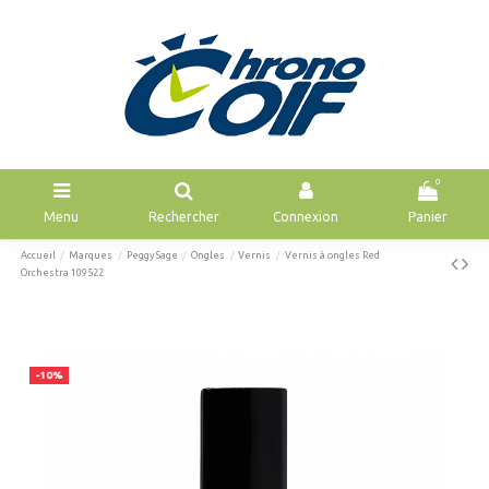
0
Menu
Rechercher
Connexion
Panier
Accueil
Marques
Peggy Sage
Ongles
Vernis
Vernis à ongles Red
Orchestra 109522
-10%