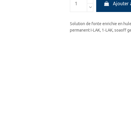
Ajouter 
Solution de fonte
en
richie en
hul
permanent
I-LAK
,
1-LAK
,
soaoff
g