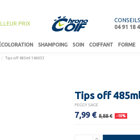
CONSEIL
ILLEUR PRIX
04 91 18 
ÉCOLORATION
SHAMPOING
SOIN
COIFFANT
FORME
Tips off 485ml 146033
Tips off 485m
PEGGY SAGE
7,99 €
8,88 €
-10%