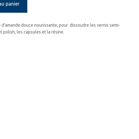
au panier
e
d'amande douce
nourissante
,
pour dissoudre les vernis
semi
-
el
polish
, les capsules et la résine.