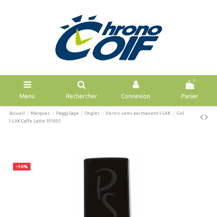
0
Menu
Rechercher
Connexion
Panier
Accueil
Marques
Peggy Sage
Ongles
Vernis semi-permanent I-LAK
Gel
I-LAK Caffe Latte 191605
-10%