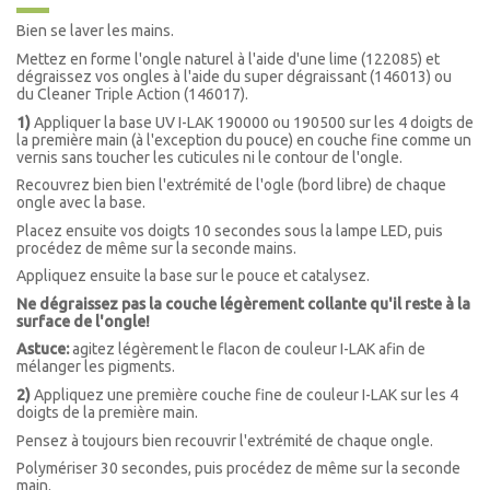
Bien se laver les mains.
Mettez en forme l'ongle naturel à l'aide d'une lime (122085)
et
dégraissez vos ongles à l'aide du super dégraissant (146013) ou
du
Cleaner
Triple Action (
146017).
1)
Appliquer la base UV I-LAK 190000 ou 190500 sur les 4 doigts de
la première main (à l'exception du pouce) en couche fine comme un
vernis sans toucher les cuticules ni le contour de l'ongle.
Recouvrez bien bien l'extrémité de l'ogle (bord libre) de chaque
ongle avec la base.
Placez ensuite vos doigts 10 secondes sous la lampe LED, puis
procédez de même sur la seconde mains.
Appliquez ensuite la base sur le pouce et catalysez.
Ne dégraissez pas la couche légèrement collante qu'il reste à la
surface de l'ongle!
Astuce:
agitez légèrement le flacon de couleur I-LAK afin de
mélanger les pigments.
2)
Appliquez une première couche fine de couleur I-LAK sur les 4
doigts de la première main.
Pensez à toujours bien recouvrir l'extrémité de chaque ongle.
Polymériser 30 secondes, puis procédez de même sur la seconde
main.