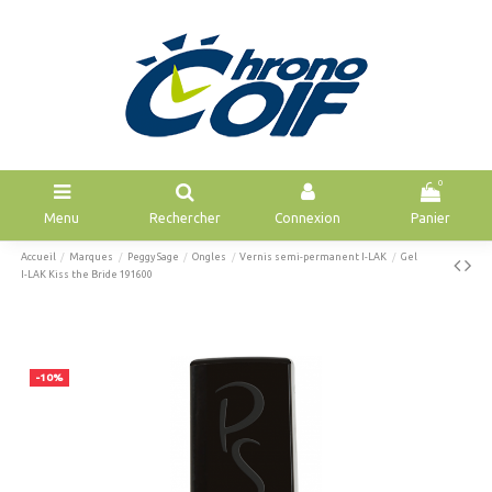
0
Menu
Rechercher
Connexion
Panier
Accueil
Marques
Peggy Sage
Ongles
Vernis semi-permanent I-LAK
Gel
I-LAK Kiss the Bride 191600
-10%