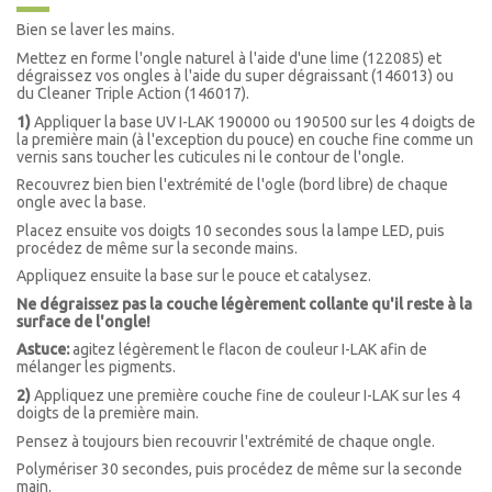
Bien se laver les mains.
Mettez en forme l'ongle naturel à l'aide d'une lime (122085)
et
dégraissez vos ongles à l'aide du super dégraissant (146013) ou
du
Cleaner
Triple Action (
146017).
1)
Appliquer la base UV I-LAK 190000 ou 190500 sur les 4 doigts de
la première main (à l'exception du pouce) en couche fine comme un
vernis sans toucher les cuticules ni le contour de l'ongle.
Recouvrez bien bien l'extrémité de l'ogle (bord libre) de chaque
ongle avec la base.
Placez ensuite vos doigts 10 secondes sous la lampe LED, puis
procédez de même sur la seconde mains.
Appliquez ensuite la base sur le pouce et catalysez.
Ne dégraissez pas la couche légèrement collante qu'il reste à la
surface de l'ongle!
Astuce:
agitez légèrement le flacon de couleur I-LAK afin de
mélanger les pigments.
2)
Appliquez une première couche fine de couleur I-LAK sur les 4
doigts de la première main.
Pensez à toujours bien recouvrir l'extrémité de chaque ongle.
Polymériser 30 secondes, puis procédez de même sur la seconde
main.