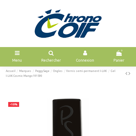
0
Menu
Rechercher
Connexion
Panier
Accueil
Marques
Peggy Sage
Ongles
Vernis semi-permanent I-LAK
Gel
I-LAK Cosmic Mango 191590
-10%