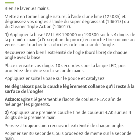
Bien se laver les mains.
Mettez en forme l'ongle naturel à l'aide d'une lime (122085)
et
dégraissez vos ongles à l'aide du super dégraissant (146013) ou
du
Cleaner
Triple Action (
146017).
1)
Appliquer la base UV I-LAK 190000 ou 190500 sur les 4 doigts de
la première main (à l'exception du pouce) en couche fine comme un
vernis sans toucher les cuticules ni le contour de l'ongle.
Recouvrez bien bien l'extrémité de l'ogle (bord libre) de chaque
ongle avec la base.
Placez ensuite vos doigts 10 secondes sous la lampe LED, puis
procédez de même sur la seconde mains.
Appliquez ensuite la base sur le pouce et catalysez.
Ne dégraissez pas la couche légèrement collante qu'il reste à la
surface de l'ongle!
Astuce:
agitez légèrement le flacon de couleur I-LAK afin de
mélanger les pigments.
2)
Appliquez une première couche fine de couleur I-LAK sur les 4
doigts de la première main.
Pensez à toujours bien recouvrir l'extrémité de chaque ongle.
Polymériser 30 secondes, puis procédez de même sur la seconde
main.