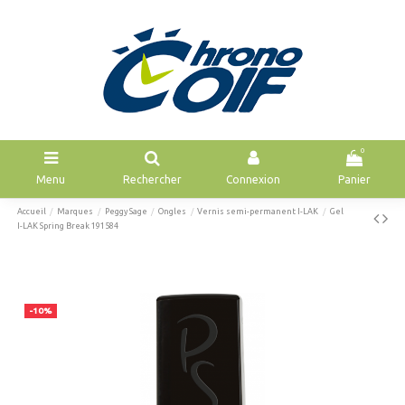
0
Menu
Rechercher
Connexion
Panier
Accueil
Marques
Peggy Sage
Ongles
Vernis semi-permanent I-LAK
Gel
I-LAK Spring Break 191584
-10%